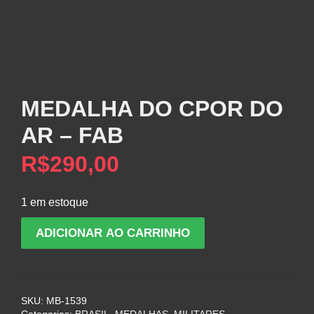
MEDALHA DO CPOR DO
AR – FAB
R$
290,00
1 em estoque
MEDALHA
ADICIONAR AO CARRINHO
DO
CPOR
DO
AR
SKU:
MB-1539
–