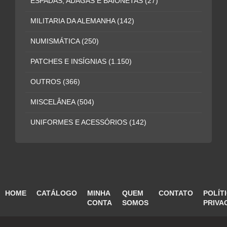
ESPADAS, ADAGAS E BAIONETAS
(27)
MILITARIA DA ALEMANHA
(142)
NUMISMÁTICA
(250)
PATCHES E INSÍGNIAS
(1.150)
OUTROS
(366)
MISCELÂNEA
(504)
UNIFORMES E ACESSÓRIOS
(142)
HOME
CATÁLOGO
MINHA
QUEM
CONTATO
POLÍT
CONTA
SOMOS
PRIVA