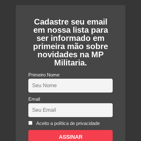
atual
era:
é:
R$80,00.
R$60,00.
Cadastre seu email
em nossa lista para
ser informado em
primeira mão sobre
novidades na MP
Militaria.
Primeiro Nome
Email
Aceito a política de privacidade