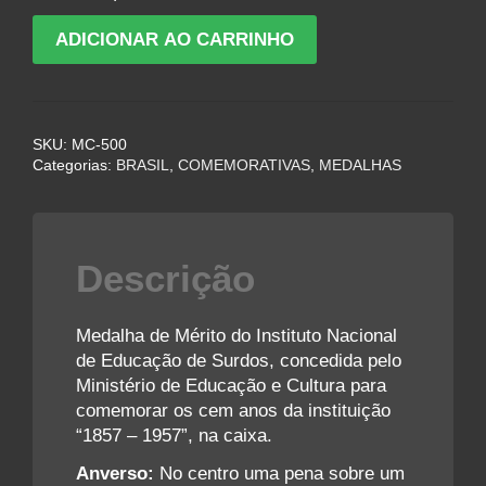
Medalha
ADICIONAR AO CARRINHO
do
Instituto
Nacional
de
SKU:
MC-500
Educação
Categorias:
BRASIL
,
COMEMORATIVAS
,
MEDALHAS
de
Surdos
-
1957
Descrição
quantidade
Medalha de Mérito do Instituto Nacional
de Educação de Surdos, concedida pelo
Ministério de Educação e Cultura para
comemorar os cem anos da instituição
“1857 – 1957”, na caixa.
Anverso:
No centro uma pena sobre um