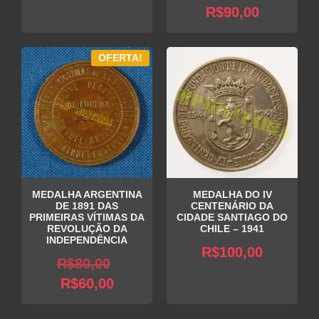
O
preço
R$
90,00
preço
original
atual
era:
OFERTA!
é:
R$150,0
R$90,00.
MEDALHA ARGENTINA
MEDALHA DO IV
DE 1891 DAS
CENTENÁRIO DA
PRIMEIRAS VÍTIMAS DA
CIDADE SANTIAGO DO
REVOLUÇÃO DA
CHILE – 1941
INDEPENDÊNCIA
R$
100,00
O
R$
80,00
O
preço
R$
60,00
preço
original