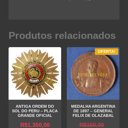
Produtos relacionados
OFERTA!
ANTIGA ORDEM DO
MEDALHA ARGENTINA
SOL DO PERU – PLACA
DE 1897 – GENERAL
GRANDE OFICIAL
FELIX DE OLAZABAL
O
R$
1.350,00
R$
150,00