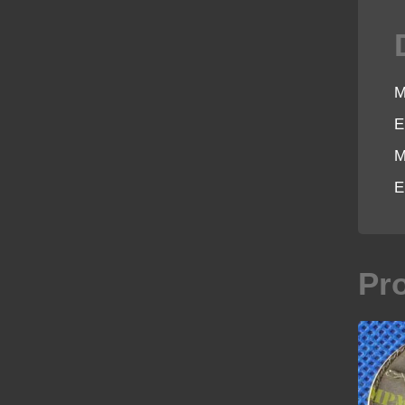
M
E
M
E
Pr