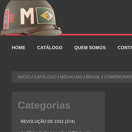
Pular
para
o
conteúdo
HOME
CATÁLOGO
QUEM SOMOS
CONT
INÍCIO
/
CATÁLOGO
/
MEDALHAS
/
BRASIL
/
COMEMORATI
Categorias
REVOLUÇÃO DE 1932
(374)