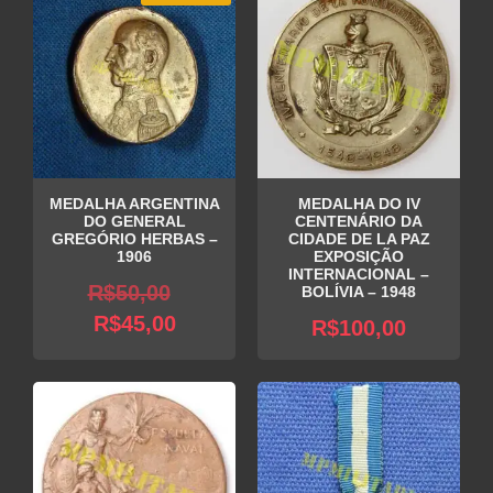
MEDALHA ARGENTINA
MEDALHA DO IV
DO GENERAL
CENTENÁRIO DA
GREGÓRIO HERBAS –
CIDADE DE LA PAZ
1906
EXPOSIÇÃO
INTERNACIONAL –
O
R$
50,00
BOLÍVIA – 1948
O
preço
R$
45,00
R$
100,00
preço
original
atual
era:
é:
R$50,00.
R$45,00.