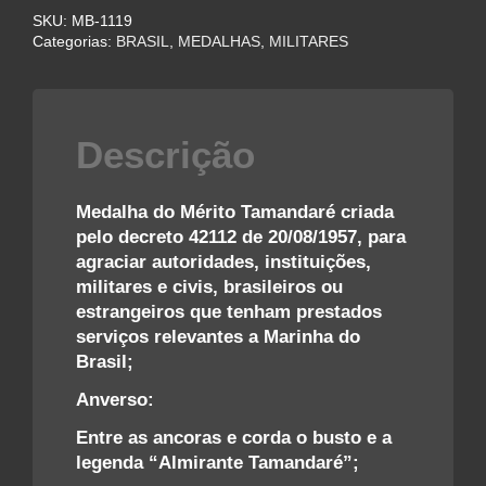
–
SKU:
MB-1119
MARINHA
Categorias:
BRASIL
,
MEDALHAS
,
MILITARES
DO
BRASIL
quantidade
Descrição
Medalha do Mérito Tamandaré criada
pelo decreto 42112 de 20/08/1957, para
agraciar autoridades, instituições,
militares e civis, brasileiros ou
estrangeiros que tenham prestados
serviços relevantes a Marinha do
Brasil;
Anverso:
Entre as ancoras e corda o busto e a
legenda “Almirante Tamandaré”;