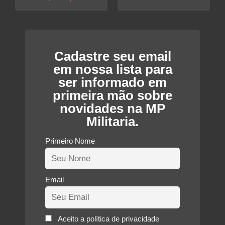
preço
original
atual
era:
é:
R$100,0
R$75,00.
Cadastre seu email
em nossa lista para
ser informado em
primeira mão sobre
novidades na MP
Militaria.
Primeiro Nome
Email
Aceito a política de privacidade