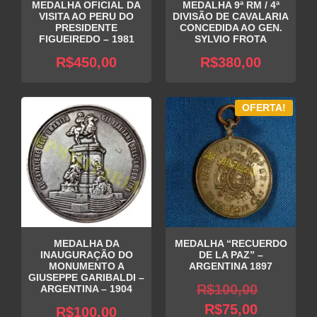
MEDALHA OFICIAL DA
MEDALHA 9ª RM / 4ª
VISITA AO PERU DO
DIVISÃO DE CAVALARIA
PRESIDENTE
CONCEDIDA AO GEN.
FIGUEIREDO – 1981
SYLVIO FROTA
R$
450,00
R$
380,00
OFERTA!
MEDALHA DA
MEDALHA “RECUERDO
INAUGURAÇÃO DO
DE LA PAZ” –
MONUMENTO A
ARGENTINA 1897
GIUSEPPE GARIBALDI –
O
R$
100,00
ARGENTINA – 1904
O
preço
R$
75,00
R$
100,00