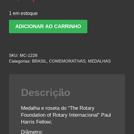
1 em estoque
Medalha
ADICIONAR AO CARRINHO
e
Roseta
do
“The
SKU:
MC-1228
Rotary
Categorias:
BRASIL
,
COMEMORATIVAS
,
MEDALHAS
Foundation
of
Rotary
Internacional”
Descrição
Paul
Harris
Fellow
Medalha e roseta do “The Rotary
quantidade
Foundation of Rotary Internacional” Paul
Harris Fellow;
Diâmetro: