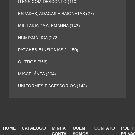
ITENS COM DESCONTO
(110)
ESPADAS, ADAGAS E BAIONETAS
(27)
MILITARIA DA ALEMANHA
(142)
NUMISMÁTICA
(272)
PATCHES E INSÍGNIAS
(1.150)
OUTROS
(366)
MISCELÂNEA
(504)
UNIFORMES E ACESSÓRIOS
(142)
HOME
CATÁLOGO
MINHA
QUEM
CONTATO
POLÍT
CONTA
SOMOS
PRIVA