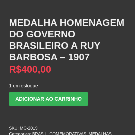
MEDALHA HOMENAGEM
DO GOVERNO
BRASILEIRO A RUY
BARBOSA – 1907
R$
400,00
1 em estoque
MEDALHA
ADICIONAR AO CARRINHO
HOMENAGEM
DO
GOVERNO
BRASILEIRO
SKU:
MC-2019
A
Categorias:
BRASIL
,
COMEMORATIVAS
,
MEDALHAS