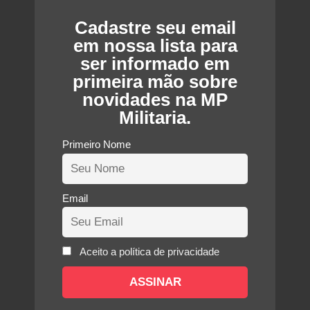
é:
R$50,00.
R$90,00.
R$45,00.
Cadastre seu email
em nossa lista para
ser informado em
primeira mão sobre
novidades na MP
Militaria.
Primeiro Nome
Email
Aceito a política de privacidade