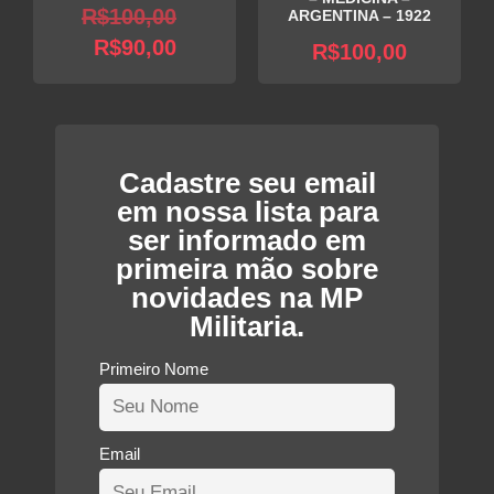
O
R$
100,00
ARGENTINA – 1922
O
preço
R$
90,00
R$
100,00
preço
original
atual
era:
é:
R$100,00.
R$90,00.
Cadastre seu email
em nossa lista para
ser informado em
primeira mão sobre
novidades na MP
Militaria.
Primeiro Nome
Email