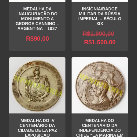
MEDALHA DA
INSÍGNIA/BADGE
INAUGURAÇÃO DO
MILITAR DA RÚSSIA
MONUMENTO A
IMPERIAL – SÉCULO
GEORGE CANNING –
XIX
ARGENTINA – 1937
O
R$
1.900,00
R$
90,00
O
preço
R$
1.500,00
preço
origina
atual
era:
é:
R$1.90
R$1.500
MEDALHA DO IV
MEDALHA DO
CENTENÁRIO DA
CENTENÁRIO DA
CIDADE DE LA PAZ
INDEPENDÊNCIA DO
EXPOSIÇÃO
CHILE “LA MARINA EM