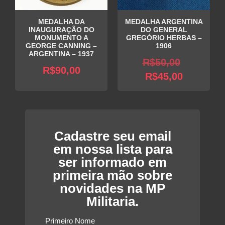
MEDALHA DA
MEDALHA ARGENTINA
INAUGURAÇÃO DO
DO GENERAL
MONUMENTO A
GREGÓRIO HERBAS –
GEORGE CANNING –
1906
ARGENTINA – 1937
O
R$
50,00
R$
90,00
O
preço
R$
45,00
preço
original
atual
era:
é:
R$50,00
R$45,00.
Cadastre seu email
em nossa lista para
ser informado em
primeira mão sobre
novidades na MP
Militaria.
Primeiro Nome