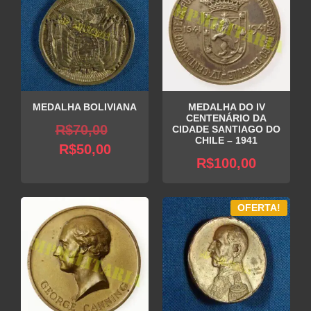
MEDALHA BOLIVIANA
MEDALHA DO IV
CENTENÁRIO DA
O
R$
70,00
CIDADE SANTIAGO DO
CHILE – 1941
O
preço
R$
50,00
R$
100,00
preço
original
atual
era:
é:
R$70,00.
OFERTA!
R$50,00.