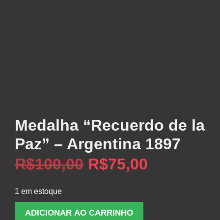
Medalha “Recuerdo de la
Paz” – Argentina 1897
O
O
R$
100,00
R$
75,00
preço
preço
1 em estoque
original
atual
Medalha
ADICIONAR AO CARRINHO
“Recuerdo