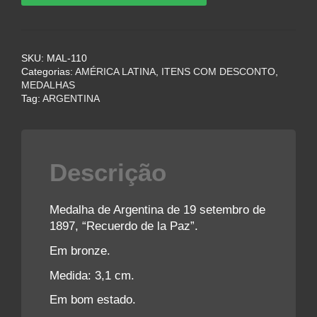
era:
é:
de
la
R$100,00.
R$75,00.
Paz”
SKU:
MAL-110
-
Categorias:
AMÉRICA LATINA
,
ITENS COM DESCONTO
,
Argentina
MEDALHAS
1897
Tag:
ARGENTINA
quantidade
Descrição
Medalha de Argentina de 19 setembro de
1897, “Recuerdo de la Paz”.
Em bronze.
Medida: 3,1 cm.
Em bom estado.