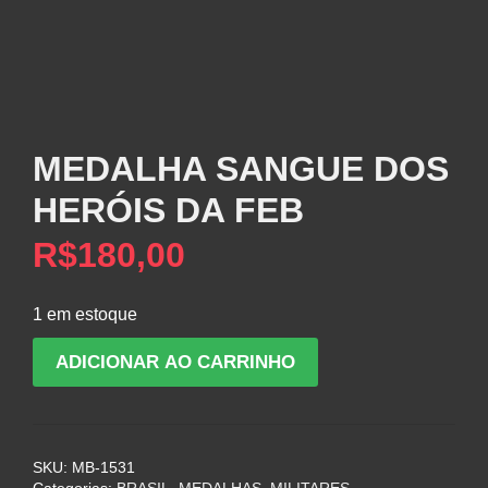
MEDALHA SANGUE DOS
HERÓIS DA FEB
R$
180,00
1 em estoque
MEDALHA
ADICIONAR AO CARRINHO
SANGUE
DOS
HERÓIS
DA
SKU:
MB-1531
FEB