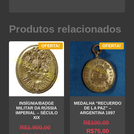
Produtos relacionados
OFERTA!
OFERTA!
INSÍGNIA/BADGE
MEDALHA “RECUERDO
MILITAR DA RÚSSIA
DE LA PAZ” –
IMPERIAL – SÉCULO
ARGENTINA 1897
XIX
O
R$
100,00
O
R$
1.900,00
O
preço
R$
75,00