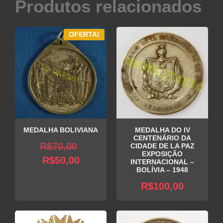
Produtos relacionados
OFERTA!
MEDALHA BOLIVIANA
MEDALHA DO IV
CENTENÁRIO DA
O
R$
70,00
CIDADE DE LA PAZ
EXPOSIÇÃO
O
preço
R$
50,00
INTERNACIONAL –
BOLÍVIA – 1948
preço
original
R$
100,00
atual
era:
é:
R$70,00.
R$50,00.