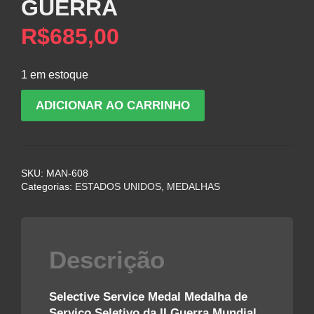
GUERRA
R$
685,00
1 em estoque
MEDALHA
ADICIONAR AO CARRINHO
SELECTIVE
SERVICE
DO
CONGRESSO
SKU:
MAN-608
AMERICANO
Categorias:
ESTADOS UNIDOS
,
MEDALHAS
–
II
GUERRA
quantidade
Descrição
Selective Service Medal Medalha de
Serviço Seletivo da II Guerra Mundial,