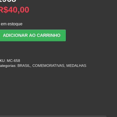
R$
40,00
 em estoque
iniatura
ADICIONAR AO CARRINHO
a
edalha
ignidad
aracter
KU:
MC-658
nião
ategorias:
BRASIL
,
COMEMORATIVAS
,
MEDALHAS
ultural
rasil
éxico
968
uantidade