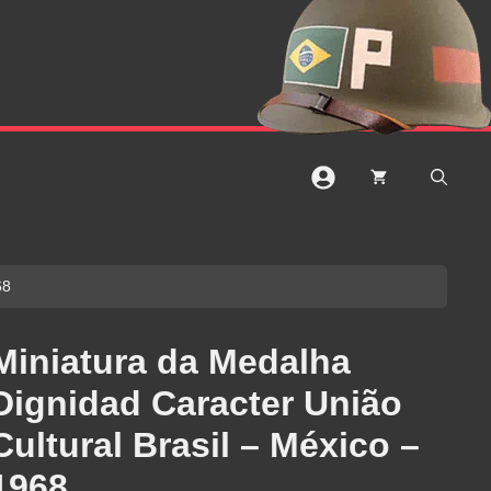
68
Miniatura da Medalha
Dignidad Caracter União
Cultural Brasil – México –
1968