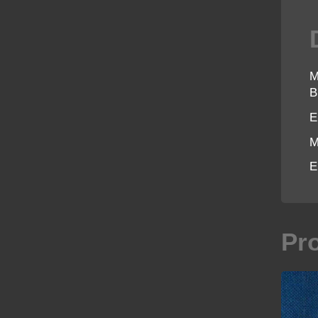
M
B
E
M
E
Pr