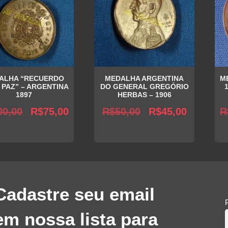
ALHA “RECUERDO
MEDALHA ARGENTINA
M
 PAZ” – ARGENTINA
DO GENERAL GREGÓRIO
1897
HERBAS – 1906
O
O
O
O
00,00
R$
75,00
R$
50,00
R$
45,00
R
preço
preço
preço
preço
original
atual
original
atual
era:
é:
era:
é:
R$100,00.
R$75,00.
R$50,00.
R$45,00.
Cadastre seu email
em nossa lista para