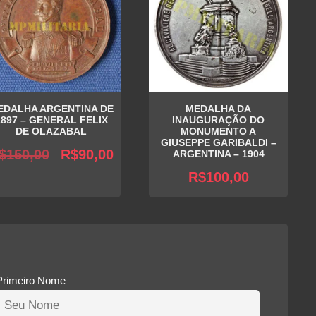
EDALHA ARGENTINA DE
MEDALHA DA
1897 – GENERAL FELIX
INAUGURAÇÃO DO
DE OLAZABAL
MONUMENTO A
GIUSEPPE GARIBALDI –
O
O
$
150,00
R$
90,00
ARGENTINA – 1904
preço
preço
R$
100,00
original
atual
era:
é:
R$150,00.
R$90,00.
Primeiro Nome