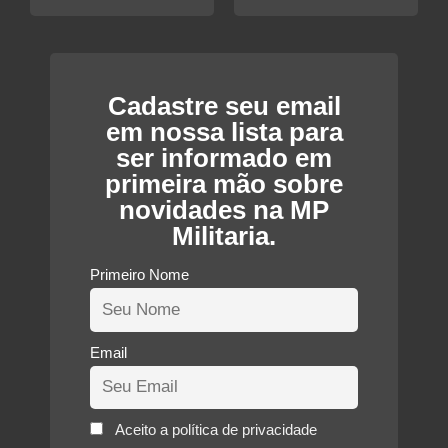
preço
original
atual
era:
é:
R$100,00.
R$75,00.
Cadastre seu email
em nossa lista para
ser informado em
primeira mão sobre
novidades na MP
Militaria.
Primeiro Nome
Email
Aceito a política de privacidade