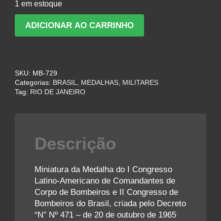
1 em estoque
Miniatura
ADICIONAR AO CARRINHO
Medalha
do
I
Congresso
SKU:
MB-729
Latino-
Categorias:
BRASIL
,
MEDALHAS
,
MILITARES
Americano
Tag:
RIO DE JANEIRO
de
Comandantes
de
Corpo
Descrição
de
Bombeiros
-
Miniatura da Medalha do I Congresso
1968
Latino-Americano de Comandantes de
quantidade
Corpo de Bombeiros e II Congresso de
Bombeiros do Brasil, criada pelo Decreto
“N” Nº 471 – de 20 de outubro de 1965