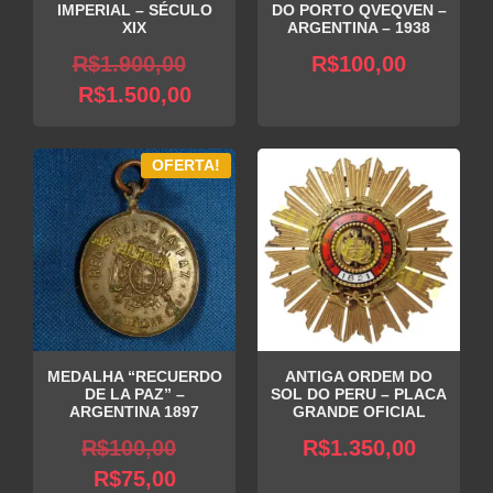
IMPERIAL – SÉCULO
DO PORTO QVEQVEN –
XIX
ARGENTINA – 1938
O
R$
1.900,00
R$
100,00
O
preço
R$
1.500,00
preço
original
atual
era:
OFERTA!
é:
R$1.900,00.
R$1.500,00.
MEDALHA “RECUERDO
ANTIGA ORDEM DO
DE LA PAZ” –
SOL DO PERU – PLACA
ARGENTINA 1897
GRANDE OFICIAL
O
R$
100,00
R$
1.350,00
O
preço
R$
75,00