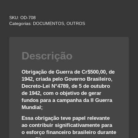
BRASILEIRO
DE
SKU:
OD-708
CR$500,00
Categorias:
DOCUMENTOS
,
OUTROS
–
1942
–
II
Descrição
GUERRA
quantidade
Obrigação de Guerra de Cr$500,00, de
1942, criada pelo Governo Brasileiro,
Decreto-Lei N°4789, de 5 de outubro
de 1942, com o objetivo de gerar
fundos para a campanha da II Guerra
Mundial;
Essa obrigação teve papel relevante
ao contribuir significativamente para
o esforço financeiro brasileiro durante