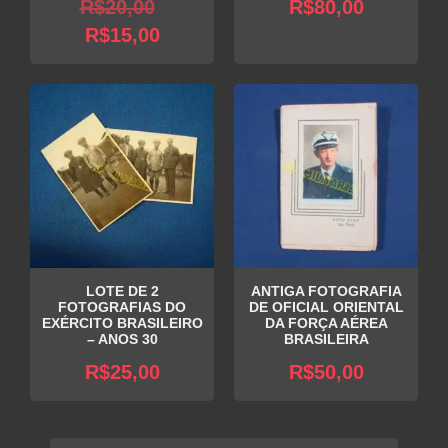
O
R$
20,00
R$
80,00
O
preço
R$
15,00
preço
original
atual
era:
é:
R$20,00.
R$15,00.
LOTE DE 2
ANTIGA FOTOGRAFIA
FOTOGRAFIAS DO
DE OFICIAL ORIENTAL
EXÉRCITO BRASILEIRO
DA FORÇA AÉREA
– ANOS 30
BRASILEIRA
R$
25,00
R$
50,00