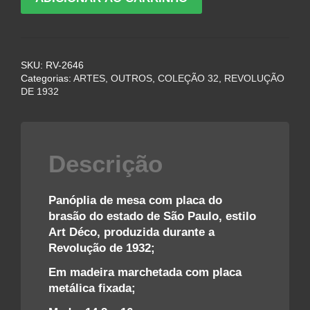
DE
MESA
COM
PLACA
SKU:
RV-2646
DO
Categorias:
ARTES, OUTROS
,
COLEÇÃO 32
,
REVOLUÇÃO
BRASÃO
DE 1932
DE
SÃO
PAULO
•
Descrição
ART
DÉCO
–
Panóplia de mesa com placa do
REVOLUÇÃO
brasão do estado de São Paulo, estilo
DE
Art Déco, produzida durante a
1932
Revolução de 1932;
quantidade
Em madeira marchetada com placa
metálica fixada;