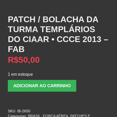
PATCH / BOLACHA DA
TURMA TEMPLÁRIOS
DO CIAAR • CCCE 2013 –
FAB
R$
50,00
1 em estoque
PATCH
ADICIONAR AO CARRINHO
/
BOLACHA
DA
TURMA
SKU:
IB-2650
TEMPLÁRIOS
Categorias:
BRASIL
,
FORÇA AÉREA
,
PATCHES E