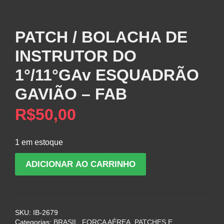
PATCH / BOLACHA DE
INSTRUTOR DO
1°/11°GAv ESQUADRÃO
GAVIÃO – FAB
R$
50,00
1 em estoque
PATCH
ADICIONAR AO CARRINHO
/
BOLACHA
DE
INSTRUTOR
SKU:
IB-2679
DO
Categorias:
BRASIL
,
FORÇA AÉREA
,
PATCHES E