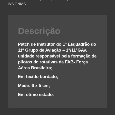
1°/11°GAv
INSÍGNIAS
ESQUADRÃO
GAVIÃO
–
FAB
Descrição
quantidade
Patch de Instrutor do 1º Esquadrão do
11º Grupo de Aviação – 1°/11°GAv,
unidade responsável pela formação de
pilotos de rotativas da FAB- Força
Aérea Brasileira;
Em tecido bordado;
Mede: 6 x 5 cm;
Em ótimo estado.