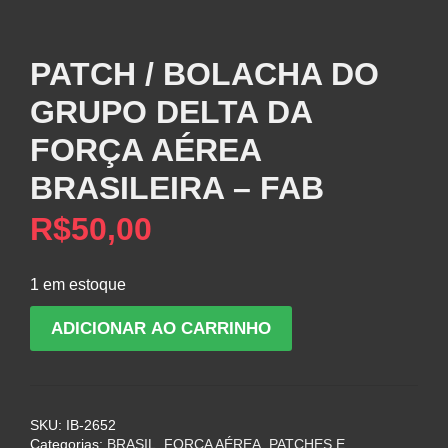
PATCH / BOLACHA DO
GRUPO DELTA DA
FORÇA AÉREA
BRASILEIRA – FAB
R$
50,00
1 em estoque
PATCH
ADICIONAR AO CARRINHO
/
BOLACHA
DO
GRUPO
SKU:
IB-2652
DELTA
Categorias:
BRASIL
,
FORÇA AÉREA
,
PATCHES E