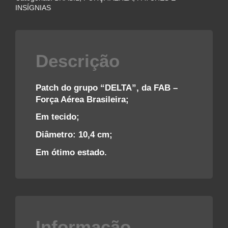
DA
INSÍGNIAS
FORÇA
AÉREA
BRASILEIRA
–
Descrição
FAB
quantidade
Patch do grupo “DELTA”, da FAB –
Força Aérea Brasileira;
Em tecido;
Diâmetro: 10,4 cm;
Em ótimo estado.
Informação