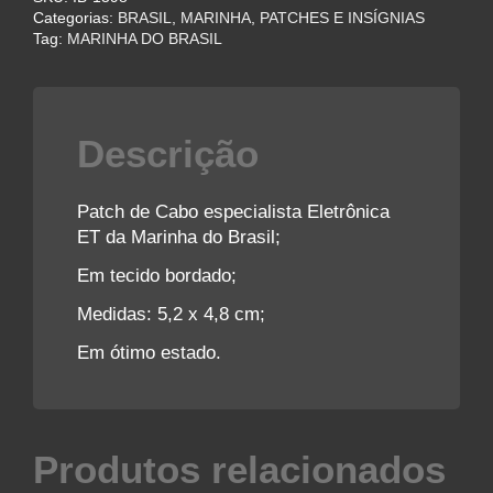
Eletrônica
Categorias:
BRASIL
,
MARINHA
,
PATCHES E INSÍGNIAS
-
Tag:
MARINHA DO BRASIL
Marinha
do
Brasil
quantidade
Descrição
Patch de Cabo especialista Eletrônica
ET da Marinha do Brasil;
Em tecido bordado;
Medidas: 5,2 x 4,8 cm;
Em ótimo estado.
Produtos relacionados