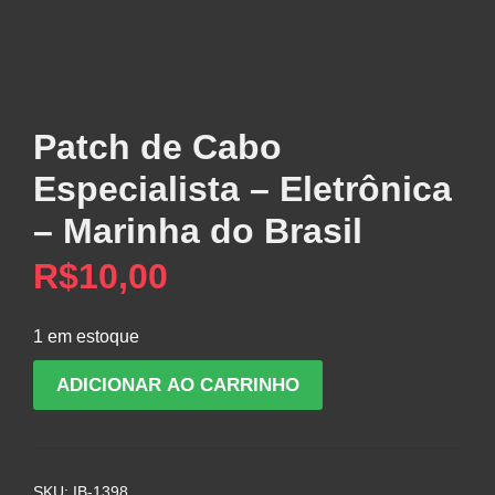
Patch de Cabo
Especialista – Eletrônica
– Marinha do Brasil
R$
10,00
1 em estoque
Patch
ADICIONAR AO CARRINHO
de
Cabo
Especialista
-
SKU:
IB-1398