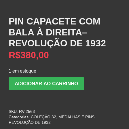
PIN CAPACETE COM
BALA À DIREITA–
REVOLUÇÃO DE 1932
R$
380,00
1 em estoque
PIN
ADICIONAR AO CARRINHO
CAPACETE
COM
BALA
À
SKU:
RV-2563
DIREITA–
Categorias:
COLEÇÃO 32
,
MEDALHAS E PINS
,
REVOLUÇÃO
REVOLUÇÃO DE 1932
DE