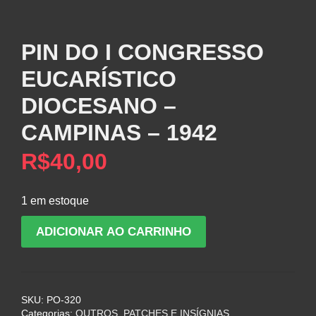
PIN DO I CONGRESSO
EUCARÍSTICO
DIOCESANO –
CAMPINAS – 1942
R$
40,00
1 em estoque
PIN
ADICIONAR AO CARRINHO
DO
I
CONGRESSO
EUCARÍSTICO
SKU:
PO-320
DIOCESANO
Categorias:
OUTROS
,
PATCHES E INSÍGNIAS