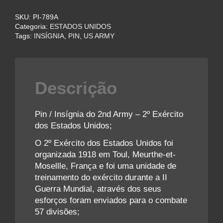
2nd
SKU:
PI-789A
Army
Categoria:
ESTADOS UNIDOS
-
Tags:
INSÍGNIA
,
PIN
,
US ARMY
US
Army
quantidade
Descrição
Pin / Insígnia do 2nd Army – 2º Exército
dos Estados Unidos;
O 2º Exército dos Estados Unidos foi
organizada 1918 em Toul, Meurthe-et-
Mosellle, França e foi uma unidade de
treinamento do exército durante a II
Guerra Mundial, através dos seus
esforços foram enviados para o combate
57 divisões;