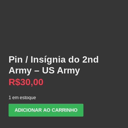
Pin / Insígnia do 2nd
Army – US Army
R$
30,00
1 em estoque
Pin
ADICIONAR AO CARRINHO
/
Insígnia
do