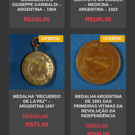
GIUSEPPE GARIBALDI –
– MEDICINA –
ARGENTINA – 1904
ARGENTINA – 1922
R$
100,00
R$
100,00
OFERTA!
OFERTA!
MEDALHA “RECUERDO
MEDALHA ARGENTINA
DE LA PAZ” –
DE 1891 DAS
ARGENTINA 1897
PRIMEIRAS VÍTIMAS DA
REVOLUÇÃO DA
O
R$
100,00
INDEPENDÊNCIA
O
preço
R$
75,00
O
R$
80,00
preço
original
O
preço
R$
60,00