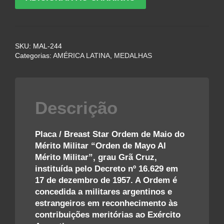
/
BREAST
STAR
DA
SKU:
MAL-244
ORDEM
Categorias:
AMÉRICA LATINA
,
MEDALHAS
DE
MAIO
DO
MÉRITO
Descrição
MILITAR
-
ARGENTINA
Placa / Breast Star Ordem de Maio do
quantidade
Mérito Militar “Orden de Mayo Al
Mérito Militar”, grau Grã Cruz,
instituída pelo Decreto nº 16.629 em
17 de dezembro de 1957. A Ordem é
concedida a militares argentinos e
estrangeiros em reconhecimento às
contribuições meritórias ao Exército