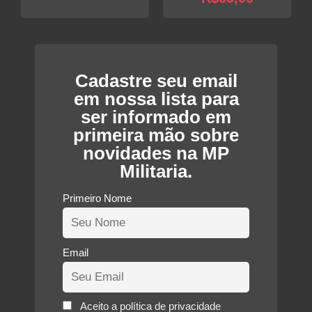
atual
era:
preço
original
é:
R$100,00.
atual
era:
R$75,00.
é:
R$80,00
R$60,00.
Cadastre seu email
em nossa lista para
ser informado em
primeira mão sobre
novidades na MP
Militaria.
Primeiro Nome
Email
Aceito a política de privacidade