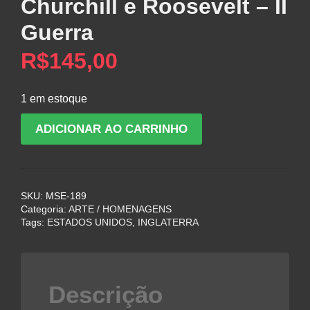
Churchill e Roosevelt – II
Guerra
R$
145,00
1 em estoque
Prato
ADICIONAR AO CARRINHO
de
Porcelana
com
Churchill
SKU:
MSE-189
e
Categoria:
ARTE / HOMENAGENS
Roosevelt
Tags:
ESTADOS UNIDOS
,
INGLATERRA
-
II
Guerra
quantidade
Descrição