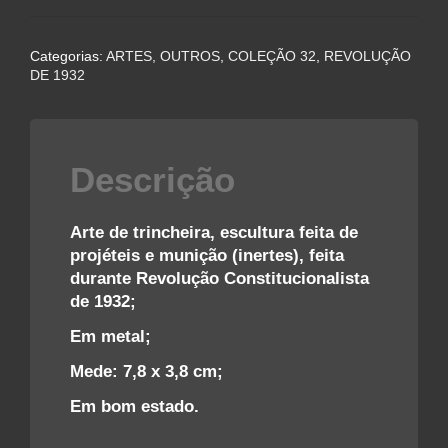
DE
TRINCHEIRA,
Categorias:
ARTES, OUTROS
,
COLEÇÃO 32
,
REVOLUÇÃO
DE
DE 1932
MUNIÇÕES
–
REVOLUÇÃO
DE
Descrição
1932
quantidade
Arte de trincheira, escultura feita de
projéteis e munição (inertes), feita
durante Revolução Constitucionalista
de 1932;
Em metal;
Mede: 7,8 x 3,8 cm;
Em bom estado.