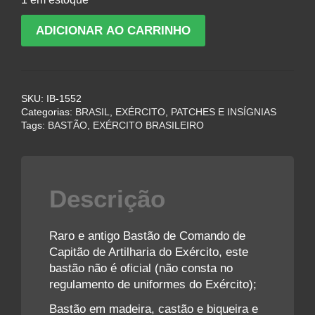
Raro
ADICIONAR AO CARRINHO
Bastão
de
Comando
de
SKU:
IB-1552
Capitão
Categorias:
BRASIL
,
EXÉRCITO
,
PATCHES E INSÍGNIAS
de
Tags:
BASTÃO
,
EXÉRCITO BRASILEIRO
Artilharia
do
Exército
quantidade
Descrição
Raro e antigo Bastão de Comando de
Capitão de Artilharia do Exército, este
bastão não é oficial (não consta no
regulamento de uniformes do Exército);
Bastão em madeira, castão e biqueira e