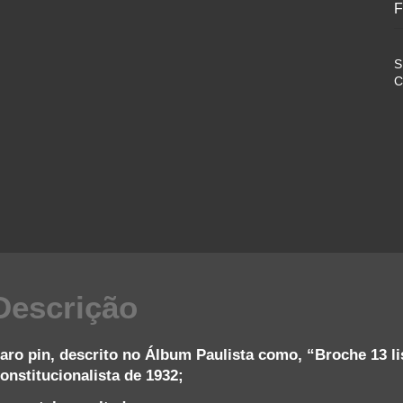
F
S
C
Descrição
aro pin, descrito no Álbum Paulista como, “Broche 13 lis
onstitucionalista de 1932;