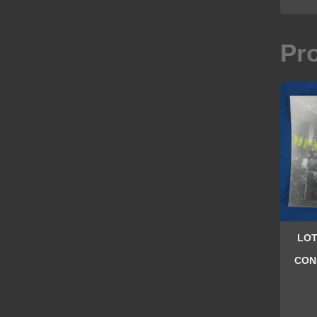
Pr
LOT
CON