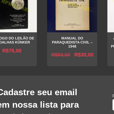
OGO DO LEILÃO DE
MANUAL DO
DALHAS KÜNKER
PARAQUEDISTA CIVIL –
1948
P
R$
75,00
O
O
R$
50,00
R$
30,00
preço
preço
original
atual
era:
é:
R$50,00.
R$30,00.
Cadastre seu email
em nossa lista para