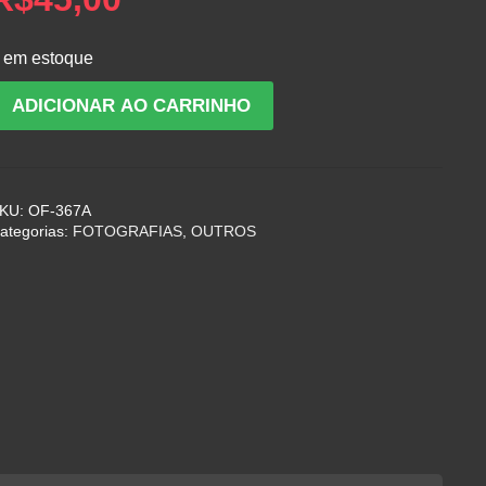
 em estoque
oto
ADICIONAR AO CARRINHO
e
raça
o
º
KU:
OF-367A
egimento
ategorias:
FOTOGRAFIAS
,
OUTROS
e
nfantaria
938
uantidade