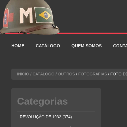
Pular
para
o
conteúdo
HOME
CATÁLOGO
QUEM SOMOS
CONT
INÍCIO
/
CATÁLOGO
/
OUTROS
/
FOTOGRAFIAS
/ FOTO D
Categorias
REVOLUÇÃO DE 1932
(374)