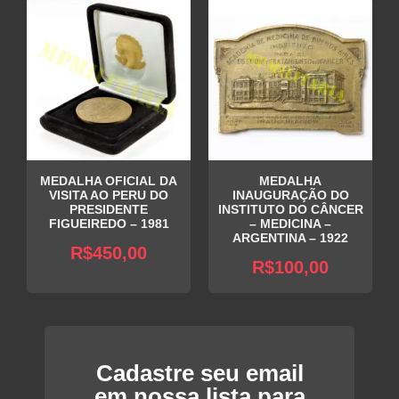
atual
era:
R$50,00.
é:
R$100,00.
R$90,00.
MEDALHA OFICIAL DA
MEDALHA
VISITA AO PERU DO
INAUGURAÇÃO DO
PRESIDENTE
INSTITUTO DO CÂNCER
FIGUEIREDO – 1981
– MEDICINA –
ARGENTINA – 1922
R$
450,00
R$
100,00
Cadastre seu email
em nossa lista para