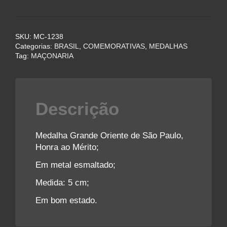
Oriente
de
São
SKU:
MC-1238
Paulo
Categorias:
BRASIL
,
COMEMORATIVAS
,
MEDALHAS
-
Tag:
MAÇONARIA
Maçonaria
quantidade
Descrição
Medalha Grande Oriente de São Paulo,
Honra ao Mérito;
Em metal esmaltado;
Medida: 5 cm;
Em bom estado.