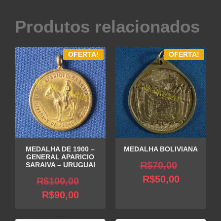
Produtos relacionados
OFERTA!
OFERTA!
MEDALHA DE 1900 –
MEDALHA BOLIVIANA
GENERAL APARICIO
O
R$
70,00
SARAIVA – URUGUAI
O
preço
R$
50,00
O
R$
100,00
preço
original
O
preço
R$
90,00
atual
era:
preço
original
é:
R$70,00