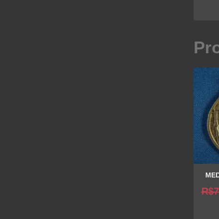
Pr
MED
R$
7