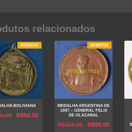
odutos relacionados
OFERTA!
OFERTA!
ALHA BOLIVIANA
MEDALHA ARGENTINA DE
1897 – GENERAL FELIX
O
O
0,00
R$
50,00
DE OLAZABAL
preço
preço
O
O
R$
150,00
R$
90,00
original
atual