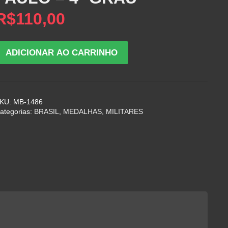
R$
110,00
M-
ADICIONAR AO CARRINHO
ITO
LÁUREA
DE
MÉRITO
KU:
MB-1486
PESSOAL
ategorias:
BRASIL
,
MEDALHAS
,
MILITARES
DA
OLÍCIA
ILITAR
DE
SÃO
PAULO
º
GRAU
uantidade