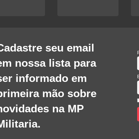
preço
preço
era:
é:
original
atual
R$70,00.
R$50,00.
era:
é:
R$150,00.
R$90,00
Cadastre seu email
em nossa lista para
ser informado em
primeira mão sobre
novidades na MP
Militaria.